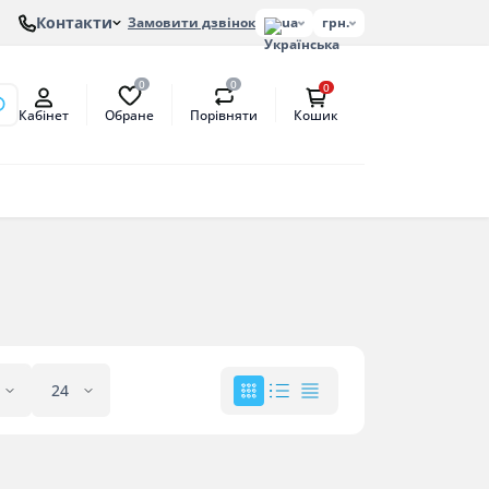
Контакти
Замовити дзвінок
ua
грн.
0
0
0
Обране
Порівняти
Кабінет
Кошик
онів
етат
антат