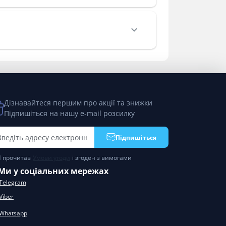
Дізнавайтеся першим про акції та знижки
Підпишіться на нашу e-mail розсилку
Підпишіться
Я прочитав
Умови угоди
і згоден з вимогами
Ми у соціальних мережах
Telegram
Viber
Whatsapp