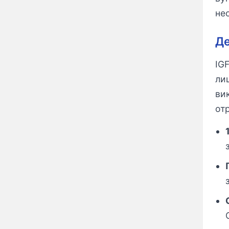
не
Де
IG
ли
ви
от