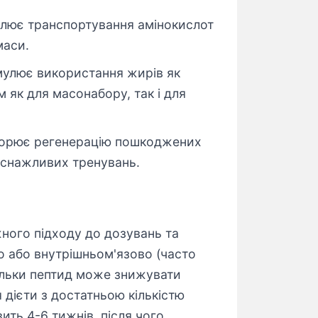
лює транспортування амінокислот
маси.
мулює використання жирів як
 як для масонабору, так і для
корює регенерацію пошкоджених
 виснажливих тренувань.
жного підходу до дозувань та
но або внутрішньом'язово (часто
скільки пептид може знижувати
 дієти з достатньою кількістю
вить 4-6 тижнів, після чого