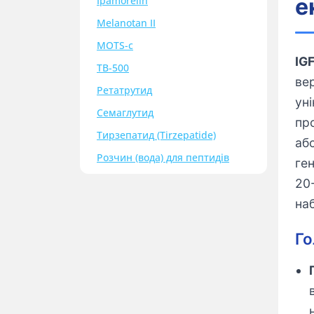
е
Ipamorelin
Melanotan II
MOTS-c
IG
TB-500
ве
Ретатрутид
ун
Семаглутид
пр
Тирзепатид (Tirzepatide)
аб
Розчин (вода) для пептидів
ге
20
на
Го