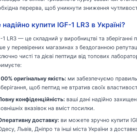
обхідна перерва, щоб уникнути зниження чутливості
 надійно купити IGF-1 LR3 в Україні?
F-1 LR3 — це складний у виробництві та зберіганні 
ше у перевірених магазинах з бездоганною репута
ключно чисті та дієві пептиди від топових лаборат
римуєте:
100% оригінальну якість:
ми забезпечуємо правил
зберігання, щоб пептид не втратив своїх властивос
Повну конфіденційність:
ваші дані надійно захищен
зовнішніх вказівок на вміст посилки.
Оперативну доставку:
ви можете зручно купити IGF-
Одесу, Львів, Дніпро та інші міста України з доставк