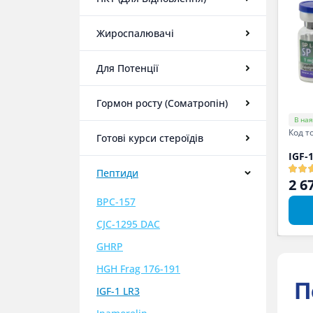
Жироспалювачі
Для Потенції
Гормон росту (Соматропін)
В ная
Код т
Готові курси стероїдів
IGF-
Пептиди
2 6
BPC-157
CJC-1295 DAC
GHRP
HGH Frag 176-191
П
IGF-1 LR3