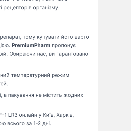
 рецепторів організму.
препарат, тому купувати його варто
цією.
PremiumPharm
пропонує
орій. Обираючи нас, ви гарантовано
ьний температурний режим
тей.
і, а пакування не містить жодних
1 LR3 онлайн у Київ, Харків,
ою всього за 1-2 дні.