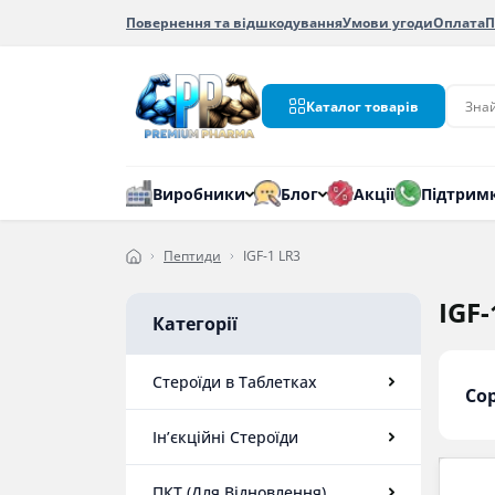
Повернення та відшкодування
Умови угоди
Оплата
П
Каталог товарів
Виробники
Блог
Акції
Підтрим
Пептиди
IGF-1 LR3
IGF-
Категорії
Стероїди в Таблетках
Со
Ін’єкційні Стероїди
ПКТ (Для Відновлення)