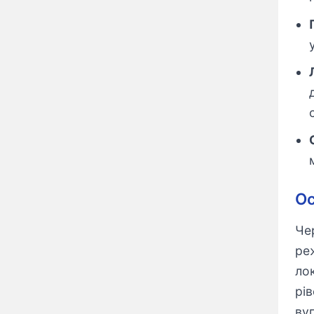
Ос
Че
ре
ло
рі
вуг