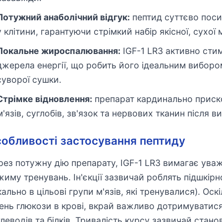
Потужний анаболічний відгук:
пептид суттєво поси
у клітини, гарантуючи стрімкий набір якісної, сухої 
Локальне жироспалювання:
IGF-1 LR3 активно сти
джерела енергії, що робить його ідеальним вибором
суворої сушки.
Стрімке відновлення:
препарат кардинально прис
м'язів, суглобів, зв'язок та нервових тканин після
обливості застосування пептиду
рез потужну дію препарату, IGF-1 LR3 вимагає ува
жиму тренувань. Ін'єкції зазвичай роблять підшкір
кально в цільові групи м'язів, які тренувалися). О
вень глюкози в крові, вкрай важливо дотримуватися
леводів та білків. Тривалість курсу зазвичай стано