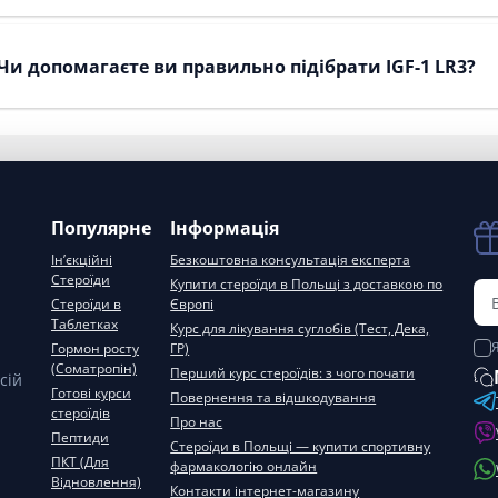
Чи допомагаєте ви правильно підібрати IGF-1 LR3?
Популярне
Інформація
Ін’єкційні
Безкоштовна консультація експерта
Стероїди
Купити стероїди в Польщі з доставкою по
Стероїди в
Європі
Таблетках
Курс для лікування суглобів (Тест, Дека,
Гормон росту
ГР)
(Соматропін)
Перший курс стероїдів: з чого почати
сій
Готові курси
Повернення та відшкодування
стероїдів
Про нас
Пептиди
Стероїди в Польщі — купити спортивну
ПКТ (Для
фармакологію онлайн
Відновлення)
Контакти інтернет-магазину