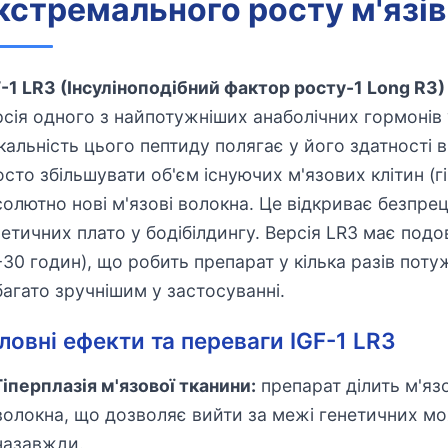
кстремального росту м'язів
F-1 LR3 (Інсуліноподібний фактор росту-1 Long R3)
рсія одного з найпотужніших анаболічних гормонів 
ікальність цього пептиду полягає у його здатності 
осто збільшувати об'єм існуючих м'язових клітин (г
солютно нові м'язові волокна. Це відкриває безпре
нетичних плато у бодібілдингу. Версія LR3 має под
-30 годин), що робить препарат у кілька разів поту
багато зручнішим у застосуванні.
ловні ефекти та переваги IGF-1 LR3
Гіперплазія м'язової тканини:
препарат ділить м'язо
волокна, що дозволяє вийти за межі генетичних мо
назавжди.