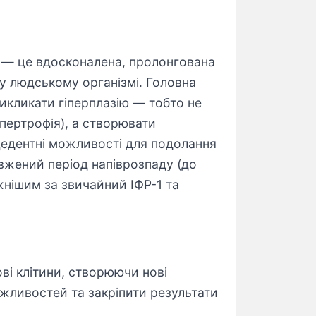
— це вдосконалена, пролонгована
у людському організмі. Головна
викликати гіперплазію — тобто не
іпертрофія), а створювати
цедентні можливості для подолання
овжений період напіврозпаду (до
жнішим за звичайний ІФР-1 та
ві клітини, створюючи нові
жливостей та закріпити результати