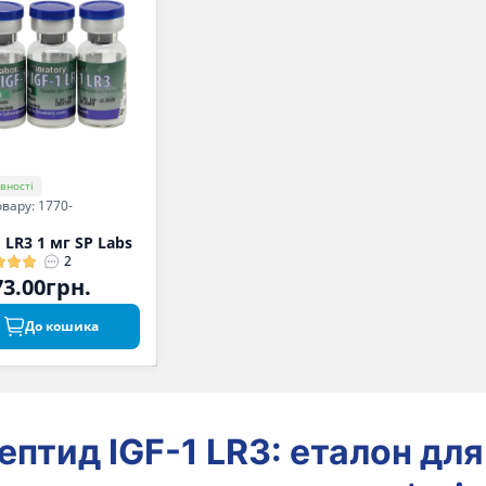
вності
овару: 1770-
1 LR3 1 мг SP Labs
2
73.00грн.
До кошика
ептид IGF-1 LR3: еталон для 