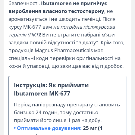
безпечності.
Ibutamoren не пригнічує
вироблення власного тестостерону
, не
ароматизується і не шкодить печінці. Після
курсу МК-677 вам
не потрібна післякурсова
терапія (ПКТ)
! Ви не втратите набрані м'язи
завдяки повній відсутності "відкату". Крім того,
продукція Magnus Pharmaceuticals має
спеціальні коди перевірки оригінальності на
кожній упаковці, що захищає вас від підробок.
Інструкція: Як приймати
Ibutamoren MK-677
Період напіврозпаду препарату становить
близько 24 годин, тому достатньо
приймати його лише 1 раз на добу.
• Оптимальне дозування:
25 мг (1