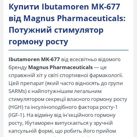
Купити Ibutamoren MK-677
від Magnus Pharmaceuticals:
Потужний стимулятор
гормону росту
Ibutamoren MK-677
від всесвітньо відомого
бренду
Magnus Pharmaceuticals
— це
справжній хіт у світі спортивної фармакології.
Цей препарат (який часто відносять до групи
SARMs) є найпотужнішим легальним
стимулятором секреції власного гормону росту
(HGH) та інсуліноподібного фактора росту-1
(IGF-1). На відміну від ін'єкційного гормону
росту, Ібутаморен випускається у зручній
капсульній формі, що робить його прийом