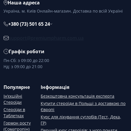
Наша адреса
Україна, м. Київ Онлайн-магазин. Доставка по всій Україні
+380 (73) 501 65 24
support@premiumpharm.com.ua
Графік роботи
Пн-Сб: з 09:00 до 22:00
Нд: з 09:00 до 21:00
Популярне
Інформація
Ін’єкційні
Безкоштовна консультація експерта
Стероїди
Купити стероїди в Польщі з доставкою по
Стероїди в
Європі
Таблетках
Курс для лікування суглобів (Тест, Дека,
Гормон росту
ГР)
(Соматропін)
Перший курс стероїдів: з чого почати