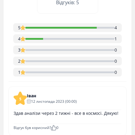
Відгуків: 5
5
4
4
1
3
0
2
0
1
0
Іван
5
12 листопада 2023 (00:00)
Здав аналізи через 2 тижні - все в космосі. Дякую!
Відгук був корисний?
0