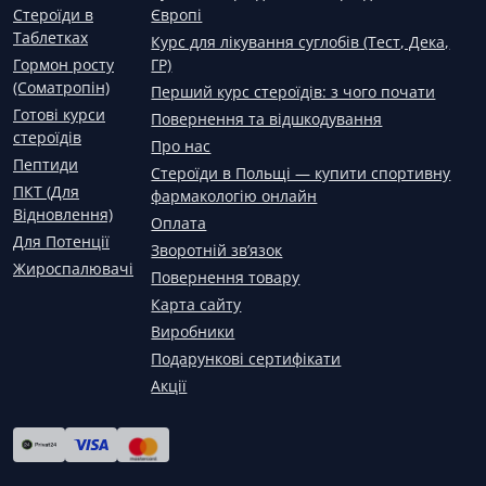
Стероїди в
Європі
Таблетках
Курс для лікування суглобів (Тест, Дека,
Гормон росту
ГР)
(Соматропін)
Перший курс стероїдів: з чого почати
Готові курси
Повернення та відшкодування
стероїдів
Про нас
Пептиди
Стероїди в Польщі — купити спортивну
ПКТ (Для
фармакологію онлайн
Відновлення)
Оплата
Для Потенції
Зворотній зв’язок
Жироспалювачі
Повернення товару
Карта сайту
Виробники
Подарункові сертифікати
Акції