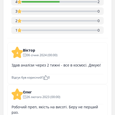
4
2
3
0
2
0
1
0
Віктор
4
06 cічня 2024 (00:00)
Здав аналізи через 2 тижні - все в космосі. Дякую!
Відгук був корисний?
0
Олег
4
26 лютого 2023 (00:00)
Робочий преп, якість на висоті. Беру не перший
раз.