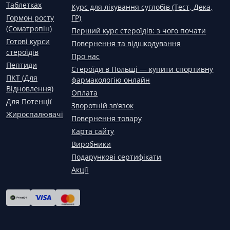
Таблетках
Курс для лікування суглобів (Тест, Дека,
Гормон росту
ГР)
(Соматропін)
Перший курс стероїдів: з чого почати
Готові курси
Повернення та відшкодування
стероїдів
Про нас
Пептиди
Стероїди в Польщі — купити спортивну
ПКТ (Для
фармакологію онлайн
Відновлення)
Оплата
Для Потенції
Зворотній зв’язок
Жироспалювачі
Повернення товару
Карта сайту
Виробники
Подарункові сертифікати
Акції