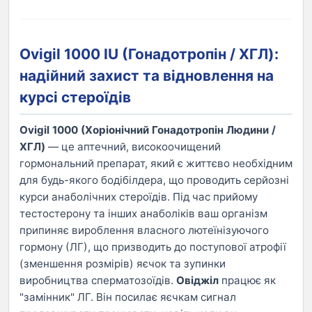
Ovigil 1000 IU (Гонадотропін / ХГЛ):
надійний захист та відновлення на
курсі стероїдів
Ovigil 1000 (Хоріонічний Гонадотропін Людини /
ХГЛ)
— це аптечний, високоочищений
гормональний препарат, який є життєво необхідним
для будь-якого бодібілдера, що проводить серйозні
курси анаболічних стероїдів. Під час прийому
тестостерону та інших анаболіків ваш організм
припиняє вироблення власного лютеїнізуючого
гормону (ЛГ), що призводить до поступової атрофії
(зменшення розмірів) яєчок та зупинки
виробництва сперматозоїдів.
Овіджіл
працює як
"замінник" ЛГ. Він посилає яєчкам сигнал