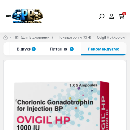
0
ПКТ (Для Відновлення)
Гонадотропін (ХГЧ)
Ovigil Hp (Хоріоні
с
Відгуки
Питання
Рекомендуємо
4
0