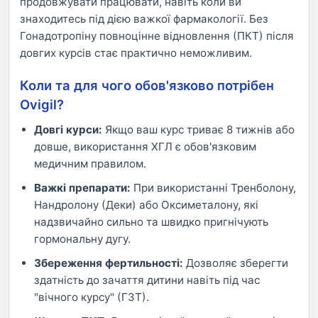
продовжувати працювати, навіть коли ви
знаходитесь під дією важкої фармакології. Без
Гонадотропіну повноцінне відновлення (ПКТ) після
довгих курсів стає практично неможливим.
Коли та для чого обов'язково потрібен
Ovigil?
Довгі курси:
Якщо ваш курс триває 8 тижнів або
довше, використання ХГЛ є обов'язковим
медичним правилом.
Важкі препарати:
При використанні Тренболону,
Нандролону (Деки) або Оксиметалону, які
надзвичайно сильно та швидко пригнічують
гормональну дугу.
Збереження фертильності:
Дозволяє зберегти
здатність до зачаття дитини навіть під час
"вічного курсу" (ГЗТ).