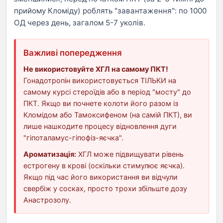
прийому Кломіду) роблять "завантаження": по 1000
ОД через день, загалом 5-7 уколів.
Важливі попередження
Не використовуйте ХГЛ на самому ПКТ!
Гонадотропін використовується ТІЛЬКИ на
самому курсі стероїдів або в період "мосту" до
ПКТ. Якщо ви почнете колоти його разом із
Кломідом або Тамоксифеном (на самій ПКТ), ви
лише нашкодите процесу відновлення дуги
"гіпоталамус-гіпофіз-яєчка".
Ароматизація:
ХГЛ може підвищувати рівень
естрогену в крові (оскільки стимулює яєчка).
Якщо під час його використання ви відчули
свербіж у сосках, просто трохи збільште дозу
Анастрозолу.