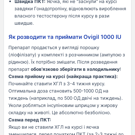
Швидка ПКТ:
Яєчка, які не "заснули" на курсі
завдяки Гонадотропіну, відновлюють вироблення
власного тестостерону після курсу в рази
швидше.
Як розводити та приймати Ovigil 1000 IU
Препарат продається у вигляді порошку
(ліофілізату) у комплекті з розчинником (ампулою з
рідиною). Їх потрібно змішати. Після розведення
препарат
обов'язково зберігати в холодильнику
!
Схема прийому на курсі (найкраща практика):
Починайте ставити ХГЛ з 3-4 тижня курсу.
Оптимальна доза становить 500-1000 ОД на
тиждень (наприклад, по 500 ОД двічі на тиждень).
Уколи робляться інсуліновим шприцом у жирову
складку на животі. Це абсолютно безболісно.
Схема перед ПКТ:
Якщо ви не ставили ХГЛ на курсі і яєчка
зменшилися, перед початком ПКТ (за 2-3 тижні до