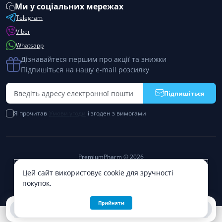
Ми у соціальних мережах
Telegram
Viber
Whatsapp
Дізнавайтеся першим про акції та знижки
Підпишіться на нашу e-mail розсилку
Підпишіться
Я прочитав
Умови угоди
і згоден з вимогами
PremiumPharm © 2026
Цей сайт використовує cookie для зручності
покупок.
Прийняти
0
0