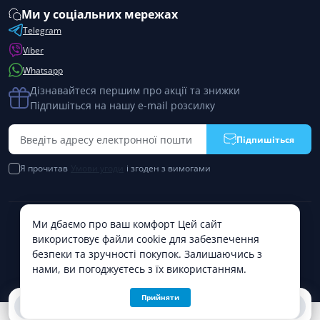
Ми у соціальних мережах
Telegram
Viber
Whatsapp
Дізнавайтеся першим про акції та знижки
Підпишіться на нашу e-mail розсилку
Підпишіться
Я прочитав
Умови угоди
і згоден з вимогами
Ми дбаємо про ваш комфорт Цей сайт
PremiumPharm © 2026
використовує файли cookie для забезпечення
безпеки та зручності покупок. Залишаючись з
нами, ви погоджуєтесь з їх використанням.
Прийняти
0
0