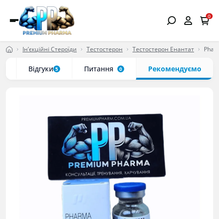
0
Ін’єкційні Стероїди
Тестостерон
Тестостерон Енантат
Phar
ки
Відгуки
Питання
Рекомендуємо
5
0