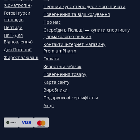
(Соматропін)
Перший курс стероїдів: з чого почати
Готові курси
Повернення та відшкодування
стероїдів
Про нас
Пептиди
Стероїди в Польщі — купити спортивну
ПКТ (Для
фармакологію онлайн
Відновлення)
Контакти інтернет-магазину
Для Потенції
PremiumPharm
Жироспалювачі
Оплата
Зворотній зв’язок
Повернення товару
Карта сайту
Виробники
Подарункові сертифікати
Акції