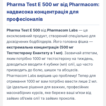
Pharma Test E 500 мг від Pharmacom:
надвисока концентрація для
професіоналів
Pharma Test E 500
від
Pharmacom Labs
— це
ексклюзивний продукт, створений спеціально для
досвідчених бодібілдерів. Його головна фішка —
екстремальна концентрація (500 мг
Тестостерону Енантату в 1 мл)
. Зазвичай атлетам,
яким потрібно 1000 мг тестостерону на тиждень,
доводиться вводити 4 кубики (мл) олії, що часто
призводить до болю, шишок та абсцесів.
Pharmacom Labs вирішив цю проблему! Тепер для
отримання 1000 мг вам потрібно ввести лише 2 мл.
Це ідеальне рішення для важких, професійних
масонабірних курсів, яке береже ваші м'язи від
зайвих об'ємів олії та зайвих проколів.