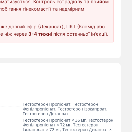
матизується. Контроль естрадіолу та прийом
обігання гінекомастії та надмірним
же довгий ефір (Деканоат), ПКТ (Кломід або
ше ніж через
3-4 тижні
після останньої ін'єкції.
Тестостерон Пропіонат, Тестостерон
Фенілпропіонат, Тестостерон Ізокапроат,
Тестостерон Деканоат
Тестостерон Пропіонат × 36 мг, Тестостерон
Фенілпропіонат × 72 мг, Тестостерон
Ізокапроат × 72 мг, Тестостерон Деканоат ×