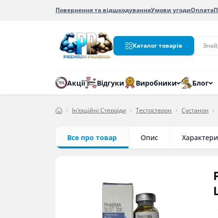
Повернення та відшкодування
Умови угоди
Оплата
П
Каталог товарів
Акції
Відгуки
Виробники
Блог
Ін’єкційні Стероїди
Тестостерон
Сустанон
Все про товар
Опис
Характери