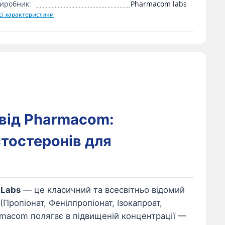
иробник:
Pharmacom labs
сі характеристики
 від Pharmacom:
стостеронів для
 Labs
— це класичний та всесвітньо відомий
(Пропіонат, Фенілпропіонат, Ізокапроат,
harmacom полягає в підвищеній концентрації —