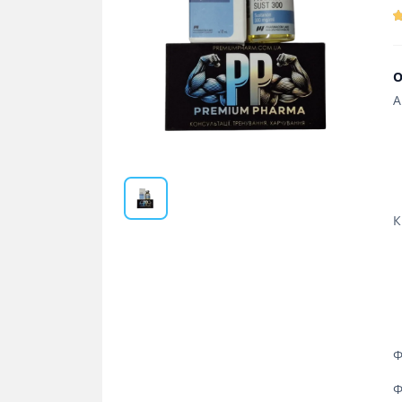
О
А
К
Ф
Ф