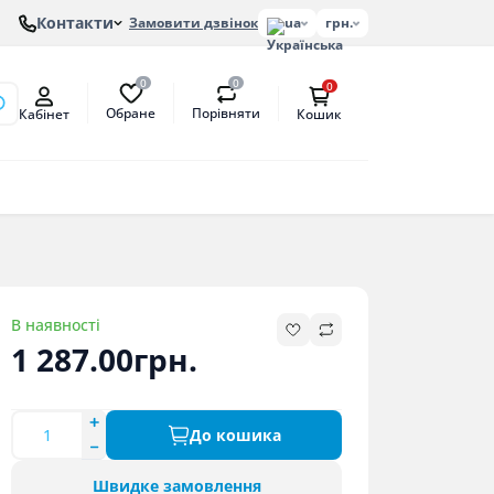
Контакти
Замовити дзвінок
ua
грн.
0
0
0
Обране
Порівняти
Кабінет
Кошик
онів
етат
антат
В наявності
1 287.00грн.
До кошика
Швидке замовлення