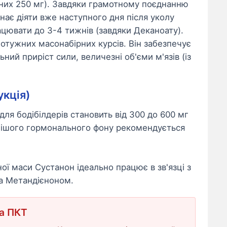
ртних 250 мг). Завдяки грамотному поєднанню
нає діяти вже наступного дня після уколу
ацювати до 3-4 тижнів (завдяки Деканоату).
отужних масонабірних курсів. Він забезпечує
ний приріст сили, величезні об'єми м'язів (із
укція)
ля бодібілдерів становить від 300 до 600 мг
нішого гормонального фону рекомендується
ї маси Сустанон ідеально працює в зв'язці з
а Метандієноном.
та ПКТ