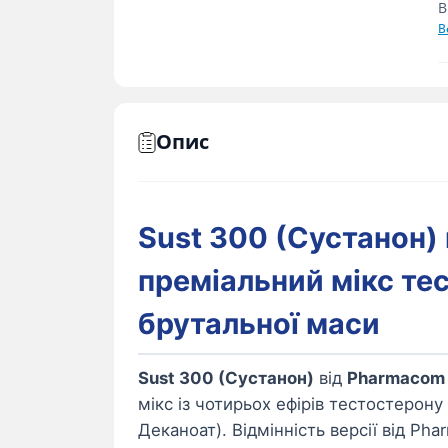
В
В
Опис
Sust 300 (Сустанон)
преміальний мікс те
брутальної маси
Sust 300 (Сустанон)
від
Pharmacom
мікс із чотирьох ефірів тестостерону 
Деканоат). Відмінність версії від P