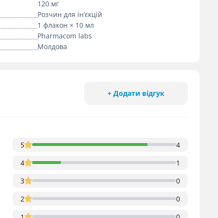
120 мг
Розчин для ін’єкцій
1 флакон × 10 мл
Pharmacom labs
Молдова
+ Додати відгук
5
4
4
1
3
0
2
0
1
0