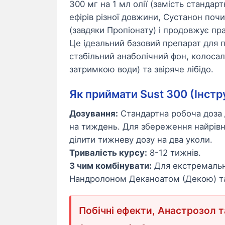
300 мг на 1 мл олії (замість станда
ефірів різної довжини, Сустанон почи
(завдяки Пропіонату) і продовжує пр
Це ідеальний базовий препарат для п
стабільний анаболічний фон, колосаль
затримкою води) та звіряче лібідо.
Як приймати Sust 300 (Інстр
Дозування:
Стандартна робоча доза д
на тиждень. Для збереження найрів
ділити тижневу дозу на два уколи.
Тривалість курсу:
8-12 тижнів.
З чим комбінувати:
Для екстремально
Нандролоном Деканоатом (Декою) т
Побічні ефекти, Анастрозол 