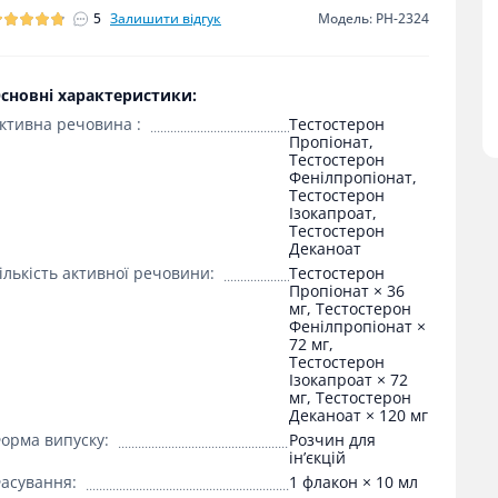
5
Залишити відгук
Модель: PH-2324
сновні характеристики:
ктивна речовина :
Тестостерон
Пропіонат,
Тестостерон
Фенілпропіонат,
Тестостерон
Ізокапроат,
Тестостерон
Деканоат
ількість активної речовини:
Тестостерон
Пропіонат × 36
мг, Тестостерон
Фенілпропіонат ×
72 мг,
Тестостерон
Ізокапроат × 72
мг, Тестостерон
Деканоат × 120 мг
орма випуску:
Розчин для
ін’єкцій
асування:
1 флакон × 10 мл