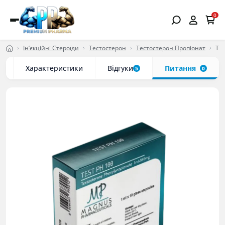
0
Ін’єкційні Стероїди
Тестостерон
Тестостерон Пропіонат
Tes
с
Характеристики
Відгуки
Питання
5
0