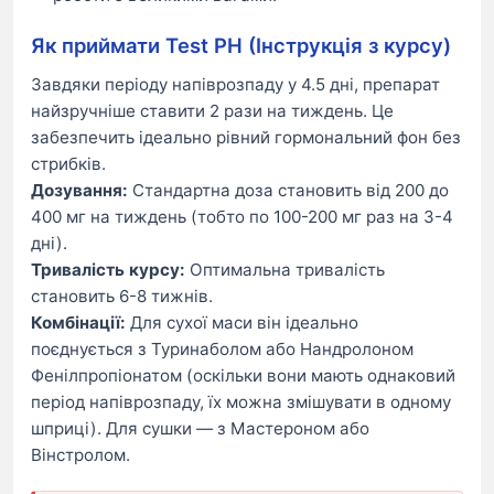
Як приймати Test PH (Інструкція з курсу)
Завдяки періоду напіврозпаду у 4.5 дні, препарат
найзручніше ставити 2 рази на тиждень. Це
забезпечить ідеально рівний гормональний фон без
стрибків.
Дозування:
Стандартна доза становить від 200 до
400 мг на тиждень (тобто по 100-200 мг раз на 3-4
дні).
Тривалість курсу:
Оптимальна тривалість
становить 6-8 тижнів.
Комбінації:
Для сухої маси він ідеально
поєднується з Туринаболом або Нандролоном
Фенілпропіонатом (оскільки вони мають однаковий
період напіврозпаду, їх можна змішувати в одному
шприці). Для сушки — з Мастероном або
Вінстролом.