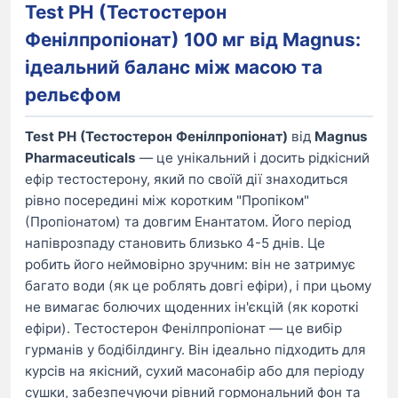
Test PH (Тестостерон
Фенілпропіонат) 100 мг від Magnus:
ідеальний баланс між масою та
рельєфом
Test PH (Тестостерон Фенілпропіонат)
від
Magnus
Pharmaceuticals
— це унікальний і досить рідкісний
ефір тестостерону, який по своїй дії знаходиться
рівно посередині між коротким "Пропіком"
(Пропіонатом) та довгим Енантатом. Його період
напіврозпаду становить близько 4-5 днів. Це
робить його неймовірно зручним: він не затримує
багато води (як це роблять довгі ефіри), і при цьому
не вимагає болючих щоденних ін'єкцій (як короткі
ефіри). Тестостерон Фенілпропіонат — це вибір
гурманів у бодібілдингу. Він ідеально підходить для
курсів на якісний, сухий масонабір або для періоду
сушки, забезпечуючи рівний гормональний фон та