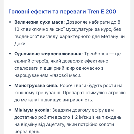
Головні ефекти та переваги Tren E 200
Величезна суха маса:
Дозволяє набирати до 8-
10 кг виключно якісної мускулатури за курс, без
"водяного" вигляду, характерного для Метану чи
Деки.
Одночасне жироспалювання:
Тренболон — це
єдиний стероїд, який дозволяє ефективно
спалювати підшкірний жир одночасно з
нарощуванням м'язової маси.
Монструозна сила:
Робочі ваги будуть рости на
кожному тренуванні. Препарат стимулює агресію
до металу і підвищує витривалість.
Мінімум уколів:
Завдяки довгому ефіру вам
достатньо робити всього 1-2 ін'єкції на тиждень,
на відміну від Ацетату, який потрібно колоти
через день.