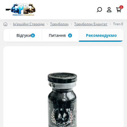
0
Ін’єкційні Стероїди
Тренболон
Тренболон Енантат
Tren E 2
ки
Відгуки
Питання
Рекомендуємо
6
0