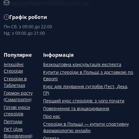
support@premiumpharm.com.ua
Графік роботи
Пн-Сб: з 09:00 до 22:00
Нд: з 09:00 до 21:00
Популярне
Інформація
Ін’єкційні
Безкоштовна консультація експерта
Стероїди
Купити стероїди в Польщі з доставкою по
Стероїди в
Європі
Таблетках
Курс для лікування суглобів (Тест, Дека,
Гормон росту
ГР)
(Соматропін)
Перший курс стероїдів: з чого почати
Готові курси
Повернення та відшкодування
стероїдів
Про нас
Пептиди
Стероїди в Польщі — купити спортивну
ПКТ (Для
фармакологію онлайн
Відновлення)
Оплата