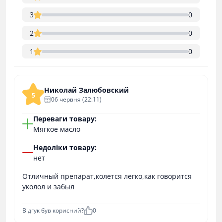
3
0
2
0
1
0
Николай Залюбовский
5
06 червня (22:11)
Переваги товару:
Мягкое масло
Недоліки товару:
нет
Отличный препарат,колется легко,как говорится
уколол и забыл
Відгук був корисний?
0