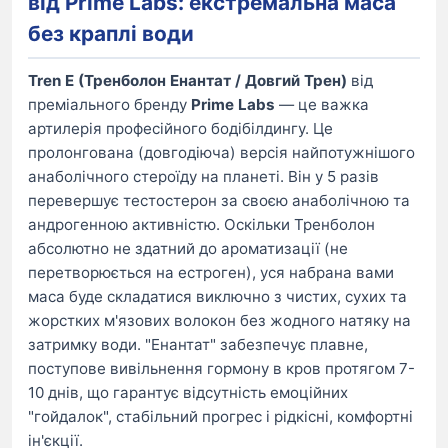
від Prime Labs: екстремальна маса
без краплі води
Tren E (Тренболон Енантат / Довгий Трен)
від
преміального бренду
Prime Labs
— це важка
артилерія професійного бодібілдингу. Це
пролонгована (довгодіюча) версія найпотужнішого
анаболічного стероїду на планеті. Він у 5 разів
перевершує тестостерон за своєю анаболічною та
андрогенною активністю. Оскільки Тренболон
абсолютно не здатний до ароматизації (не
перетворюється на естроген), уся набрана вами
маса буде складатися виключно з чистих, сухих та
жорстких м'язових волокон без жодного натяку на
затримку води. "Енантат" забезпечує плавне,
поступове вивільнення гормону в кров протягом 7-
10 днів, що гарантує відсутність емоційних
"гойдалок", стабільний прогрес і рідкісні, комфортні
ін'єкції.