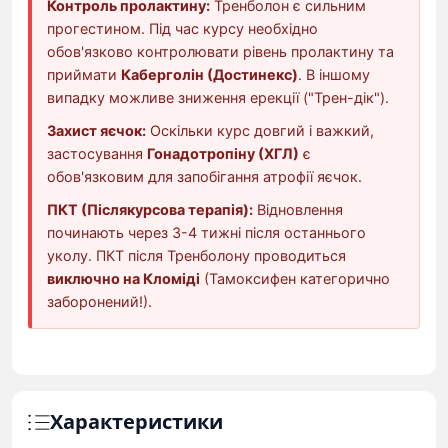
Контроль пролактину:
Тренболон є сильним
прогестином. Під час курсу необхідно
обов'язково контролювати рівень пролактину та
приймати
Каберголін (Достинекс)
. В іншому
випадку можливе зниження ерекції ("Трен-дік").
Захист яєчок:
Оскільки курс довгий і важкий,
застосування
Гонадотропіну (ХГЛ)
є
обов'язковим для запобігання атрофії яєчок.
ПКТ (Післякурсова терапія):
Відновлення
починають через 3-4 тижні після останнього
уколу. ПКТ після Тренболону проводиться
виключно на Кломіді
(Тамоксифен категорично
заборонений!).
Характеристики