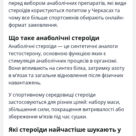
перед вибором анаболічних препаратів, які види
стероїдів користуються попитом у Черкасах та
чому все більше спортсменів обирають онлайн-
формат замовлення.
Що таке анаболічні стероїди
Анаболічні стероїди — це синтетичні аналоги
тестостерону, основною функцією яких є
стимуляція анаболічних процесів в організмі.
Вони впливають на синтез білка, затримку азоту
в м’язах та загальне відновлення після фізичних
навантажень.
У спортивному середовищі стероїди
застосовуються для різних цілей: набору маси,
збільшення сили, покращення витривалості або
збереження м’язів під час сушки.
Які стероїди найчастіше шукають у