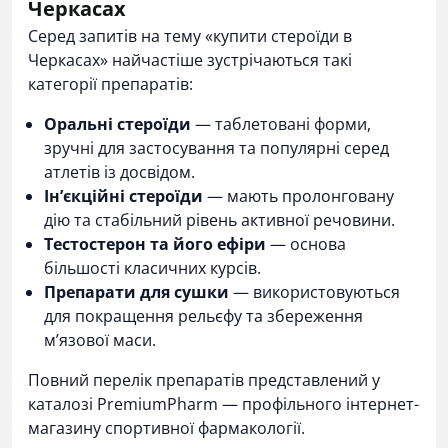
Черкасах
Серед запитів на тему «купити стероїди в
Черкасах» найчастіше зустрічаються такі
категорії препаратів:
Оральні стероїди
— таблетовані форми,
зручні для застосування та популярні серед
атлетів із досвідом.
Ін’єкційні стероїди
— мають пролонговану
дію та стабільний рівень активної речовини.
Тестостерон та його ефіри
— основа
більшості класичних курсів.
Препарати для сушки
— використовуються
для покращення рельєфу та збереження
м’язової маси.
Повний перелік препаратів представлений у
каталозі
PremiumPharm
— профільного інтернет-
магазину спортивної фармакології.