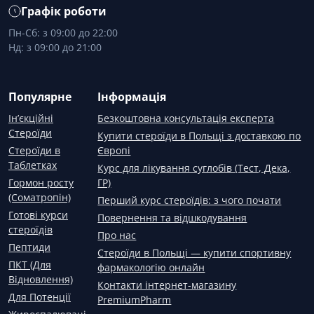
Графік роботи
Пн-Сб: з 09:00 до 22:00
Нд: з 09:00 до 21:00
Популярне
Інформація
Ін’єкційні
Безкоштовна консультація експерта
Стероїди
Купити стероїди в Польщі з доставкою по
Стероїди в
Європі
Таблетках
Курс для лікування суглобів (Тест, Дека,
Гормон росту
ГР)
(Соматропін)
Перший курс стероїдів: з чого почати
Готові курси
Повернення та відшкодування
стероїдів
Про нас
Пептиди
Стероїди в Польщі — купити спортивну
ПКТ (Для
фармакологію онлайн
Відновлення)
Контакти інтернет-магазину
Для Потенції
PremiumPharm