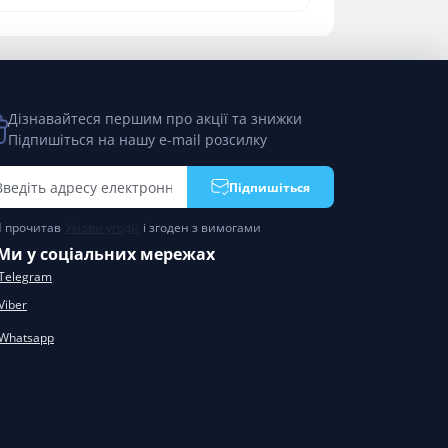
Дізнавайтеся першим про акції та знижки
Підпишіться на нашу e-mail розсилку
Підпишіться
Я прочитав
Умови угоди
і згоден з вимогами
Ми у соціальних мережах
Telegram
Viber
Whatsapp