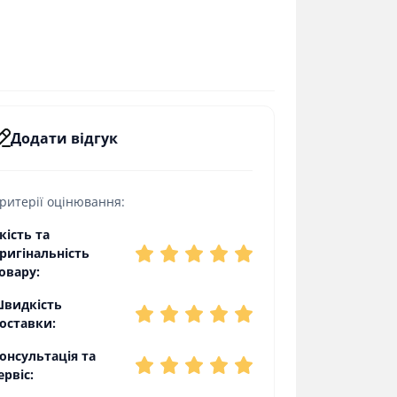
Додати відгук
ритерії оцінювання:
кість та
ригінальність
овару:
видкість
оставки:
онсультація та
ервіс: