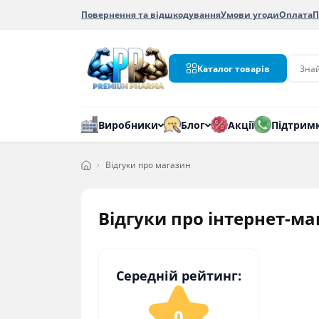
Повернення та відшкодування
Умови угоди
Оплата
П
Каталог товарів
Виробники
Блог
Акції
Підтрим
Відгуки про магазин
Відгуки про інтернет-м
Середній рейтинг:
0