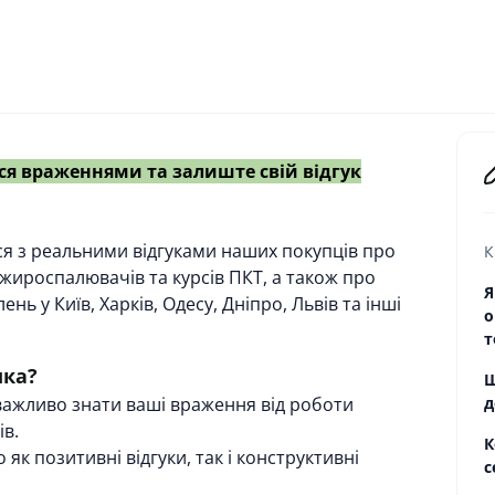
ся враженнями та залиште свій відгук
ся з реальними відгуками наших покупців про
К
, жироспалювачів та курсів ПКТ, а також про
Я
ь у Київ, Харків, Одесу, Дніпро, Львів та інші
о
т
мка?
Ш
ажливо знати ваші враження від роботи
д
ів.
К
як позитивні відгуки, так і конструктивні
с