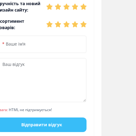
ручність та новий
изайн сайту:
сортимент
оварів:
*
Ваше ім’я
вага:
HTML не підтримується!
Відправити відгук