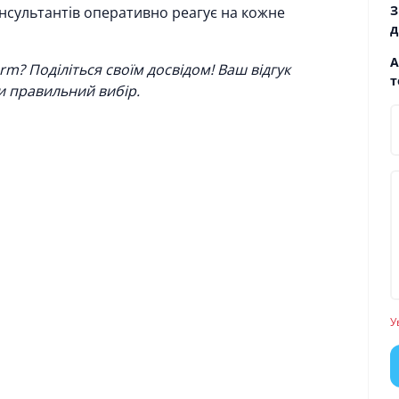
З
сультантів оперативно реагує на кожне
д
А
? Поділіться своїм досвідом! Ваш відгук
т
 правильний вибір.
У