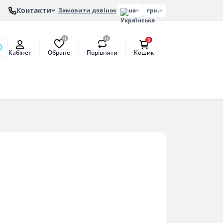
Контакти
Замовити дзвінок
ua
грн.
0
0
0
Обране
Порівняти
Кабінет
Кошик
онів
етат
антат